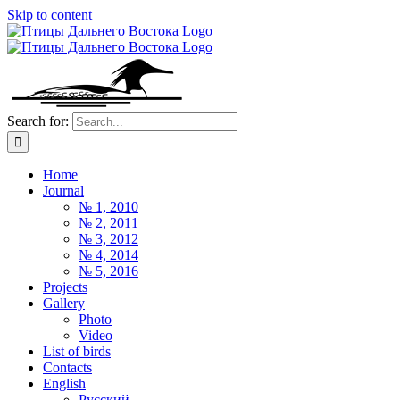
Skip to content
Search for:
Home
Journal
№ 1, 2010
№ 2, 2011
№ 3, 2012
№ 4, 2014
№ 5, 2016
Projects
Gallery
Photo
Video
List of birds
Contacts
English
Русский