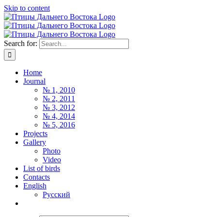
Skip to content
Search for:
Home
Journal
№ 1, 2010
№ 2, 2011
№ 3, 2012
№ 4, 2014
№ 5, 2016
Projects
Gallery
Photo
Video
List of birds
Contacts
English
Русский