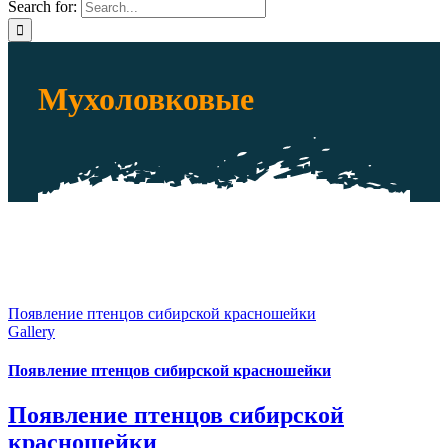
Search for:
Мухоловковые
Появление птенцов сибирской красношейки
Gallery
Появление птенцов сибирской красношейки
Появление птенцов сибирской
красношейки