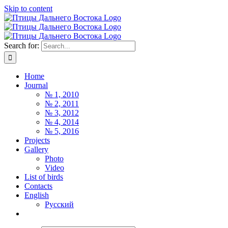
Skip to content
Search for:
Home
Journal
№ 1, 2010
№ 2, 2011
№ 3, 2012
№ 4, 2014
№ 5, 2016
Projects
Gallery
Photo
Video
List of birds
Contacts
English
Русский