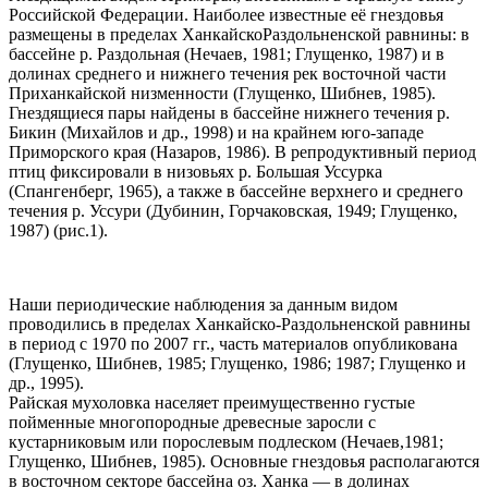
Российской Федерации. Наиболее известные её гнездовья
размещены в пределах ХанкайскоРаздольненской равнины: в
бассейне р. Раздольная (Нечаев, 1981; Глущенко, 1987) и в
долинах среднего и нижнего течения рек восточной части
Приханкайской низменности (Глущенко, Шибнев, 1985).
Гнездящиеся пары найдены в бассейне нижнего течения р.
Бикин (Михайлов и др., 1998) и на крайнем юго-западе
Приморского края (Назаров, 1986). В репродуктивный период
птиц фиксировали в низовьях р. Большая Уссурка
(Спангенберг, 1965), а также в бассейне верхнего и среднего
течения р. Уссури (Дубинин, Горчаковская, 1949; Глущенко,
1987) (рис.1).
Наши периодические наблюдения за данным видом
проводилиcь в пределах Ханкайско-Раздольненской равнины
в период с 1970 по 2007 гг., часть материалов опубликована
(Глущенко, Шибнев, 1985; Глущенко, 1986; 1987; Глущенко и
др., 1995).
Райская мухоловка населяет преимущественно густые
пойменные многопородные древесные заросли с
кустарниковым или порослевым подлеском (Нечаев,1981;
Глущенко, Шибнев, 1985). Основные гнездовья располагаются
в восточном секторе бассейна оз. Ханка — в долинах