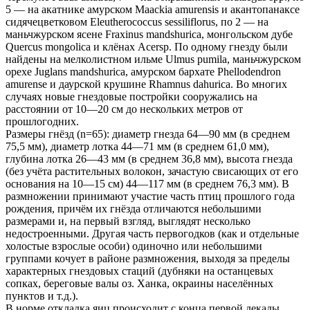
5 — на акатнике амурском Maackia amurensis и акантопанаксе
сидячецветковом Eleutherococcus sessiliflorus, по 2 — на
маньчжурском ясене Fraxinus mandshurica, монгольском дубе
Quercus mongolica и клёнах Acersp. По одному гнезду были
найдены на мелколистном ильме Ulmus pumila, маньчжурском
орехе Juglans mandshurica, амурском бархате Phellodendron
amurense и даурской крушине Rhamnus dahurica. Во многих
случаях новые гнездовые постройки сооружались на
расстоянии от 10—20 см до нескольких метров от
прошлогодних.
Размеры гнёзд (n=65): диаметр гнезда 64—90 мм (в среднем
75,5 мм), диаметр лотка 44—71 мм (в среднем 61,0 мм),
глубина лотка 26—43 мм (в среднем 36,8 мм), высота гнезда
(без учёта растительных волокон, зачастую свисающих от его
основания на 10—15 см) 44—117 мм (в среднем 76,3 мм). В
размножении принимают участие часть птиц прошлого года
рождения, причём их гнёзда отличаются небольшими
размерами и, на первый взгляд, выглядят несколько
недостроенными. Другая часть первогодков (как и отдельные
холостые взрослые особи) одиночно или небольшими
группами кочует в районе размножения, выходя за пределы
характерных гнездовых стаций (дубняки на останцевых
сопках, береговые валы оз. Ханка, окраины населённых
пунктов и т.д.).
В норме откладка яиц происходит с конца первой декады