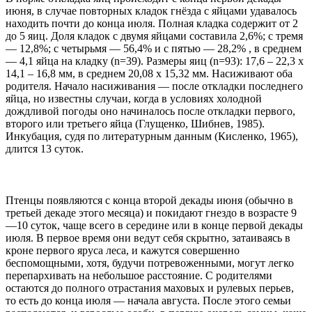
июня, в случае повторных кладок гнёзда с яйцами удавалось
находить почти до конца июля. Полная кладка содержит от 2
до 5 яиц. Доля кладок с двумя яйцами составила 2,6%; с тремя
— 12,8%; с четырьмя — 56,4% и с пятью — 28,2% , в среднем
— 4,1 яйца на кладку (n=39). Размеры яиц (n=93): 17,6 – 22,3 x
14,1 – 16,8 мм, в среднем 20,08 x 15,32 мм. Насиживают оба
родителя. Начало насиживания — после откладки последнего
яйца, но известны случаи, когда в условиях холодной
дождливой погоды оно начиналось после откладки первого,
второго или третьего яйца (Глущенко, Шибнев, 1985).
Инкубация, судя по литературным данным (Кисленко, 1965),
длится 13 суток.
Птенцы появляются с конца второй декады июня (обычно в
третьей декаде этого месяца) и покидают гнездо в возрасте 9
—10 суток, чаще всего в середине или в конце первой декады
июля. В первое время они ведут себя скрытно, затаиваясь в
кроне первого яруса леса, и кажутся совершенно
беспомощными, хотя, будучи потревоженными, могут легко
перепархивать на небольшое расстояние. С родителями
остаются до полного отрастания маховых и рулевых перьев,
то есть до конца июля — начала августа. После этого семьи