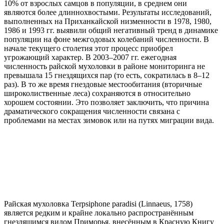
10% от взрослых самцов в популяции, в среднем они
являются более длиннохвостыми. Результаты исследований,
выполненных на Приханкайской низменности в 1978, 1980,
1986 и 1993 гг. выявили общий негативный тренд в динамике
популяции на фоне межгодовых колебаний численности. В
начале текущего столетия этот процесс приобрел
угрожающий характер. В 2003–2007 гг. ежегодная
численность райской мухоловки в районе мониторинга не
превышала 15 гнездящихся пар (то есть, сократилась в 8–12
раз). В то же время гнездовые местообитания (вторичные
широколиственные леса) сохраняются в относительно
хорошем состоянии. Это позволяет заключить, что причина
драматического сокращения численности связана с
проблемами на местах зимовок или на путях миграции вида.
Райская мухоловка Terpsiphone paradisi (Linnaeus, 1758)
является редким и крайне локально распространённым
гнездящимся видом Приморья, внесённым в Красную Книгу