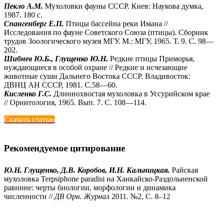
Пекло А.М.
Мухоловки фауны СССР. Киев: Наукова думка,
1987. 180 с.
Спангенберг Е.П.
Птицы бассейна реки Имана //
Исследования по фауне Советского Союза (птицы). Сборник
трудов Зоологического музея МГУ. М.: МГУ, 1965. Т. 9. С. 98—
202.
Шибнев Ю.Б., Глущенко Ю.Н.
Редкие птицы Приморья,
нуждающиеся в особой охране // Редкие и исчезающие
животные суши Дальнего Востока СССР. Владивосток:
ДВНЦ АН СССР, 1981. С.58—60.
Кисленко Г.С.
Длиннохвостая мухоловка в Уссурийском крае
// Орнитология, 1965. Вып. 7. С. 108—114.
Скачать статью
Рекомендуемое цитирование
Ю.Н. Глущенко, Д.В. Коробов, И.Н. Кальницкая.
Райская
мухоловка Terpsiphone paradisi на Ханкайско-Раздольненской
равнине: черты биологии, морфологии и динамика
численности //
ДВ Орн. Журнал
2011. №2, С. 8–12