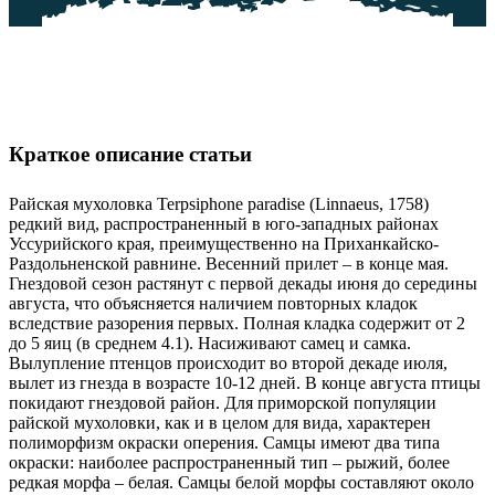
Краткое описание статьи
Райская мухоловка Terpsiphone paradise (Linnaeus, 1758)
редкий вид, распространенный в юго-западных районах
Уссурийского края, преимущественно на Приханкайско-
Раздольненской равнине. Весенний прилет – в конце мая.
Гнездовой сезон растянут с первой декады июня до середины
августа, что объясняется наличием повторных кладок
вследствие разорения первых. Полная кладка содержит от 2
до 5 яиц (в среднем 4.1). Насиживают самец и самка.
Вылупление птенцов происходит во второй декаде июля,
вылет из гнезда в возрасте 10-12 дней. В конце августа птицы
покидают гнездовой район. Для приморской популяции
райской мухоловки, как и в целом для вида, характерен
полиморфизм окраски оперения. Самцы имеют два типа
окраски: наиболее распространенный тип – рыжий, более
редкая морфа – белая. Самцы белой морфы составляют около