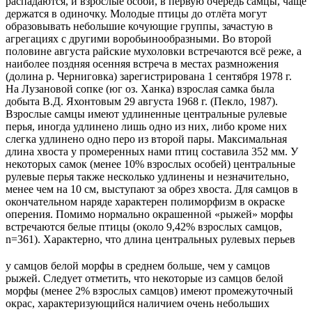
распадаются, и взрослые особи, в первую очередь самцы, чаще
держатся в одиночку. Молодые птицы до отлёта могут
образовывать небольшие кочующие группы, зачастую в
агрегациях с другими воробьинообразными. Во второй
половине августа райские мухоловки встречаются всё реже, а
наиболее поздняя осенняя встреча в местах размножения
(долина р. Черниговка) зарегистрирована 1 сентября 1978 г.
На Лузановой сопке (юг оз. Ханка) взрослая самка была
добыта В.Д. Яхонтовым 29 августа 1968 г. (Пекло, 1987).
Взрослые самцы имеют удлиненные центральные рулевые
перья, иногда удлинено лишь одно из них, либо кроме них
слегка удлинено одно перо из второй пары. Максимальная
длина хвоста у промеренных нами птиц составила 352 мм. У
некоторых самок (менее 10% взрослых особей) центральные
рулевые перья также несколько удлинены и незначительно,
менее чем на 10 см, выступают за обрез хвоста. Для самцов в
окончательном наряде характерен полиморфизм в окраске
оперения. Помимо нормально окрашенной «рыжей» морфы
встречаются белые птицы (около 9,42% взрослых самцов,
n=361). Характерно, что длина центральных рулевых перьев
у самцов белой морфы в среднем больше, чем у самцов
рыжей. Следует отметить, что некоторые из самцов белой
морфы (менее 2% взрослых самцов) имеют промежуточный
окрас, характеризующийся наличием очень небольших