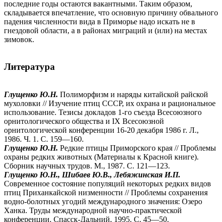
последние годы остаются вакантными. Таким образом,
складывается впечатление, что основную причину обвального
падения численности вида в Приморье надо искать не в
гнездовой области, а в районах миграций и (или) на местах
зимовок.
Литература
Глущенко Ю.Н.
Полиморфизм и наряды китайской райской
мухоловки // Изучение птиц СССР, их охрана и рациональное
использование. Тезисы докладов 1-го съезда Всесоюзного
орнитологического общества и IX Всесоюзной
орнитологической конференции 16-20 декабря 1986 г. Л.,
1986. Ч. 1. С. 159—160.
Глущенко Ю.Н.
Редкие птицы Приморского края // Проблемы
охраны редких животных (Материалы к Красной книге).
Сборник научных трудов. М., 1987. С. 121—123.
Глущенко Ю.Н., Шибаев Ю.В., Лебяжинская И.П.
Современное состояние популяций некоторых редких видов
птиц Приханкайской низменности // Проблемы сохранения
водно-болотных угодий международного значения: Озеро
Ханка. Труды международной научно-практической
конференции. Спасск-Дальний, 1995. С. 45—50.