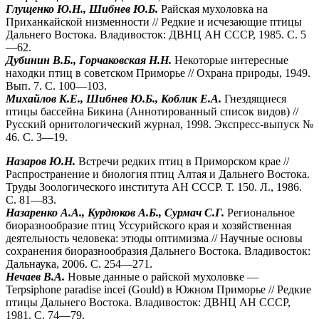
Глущенко Ю.Н., Шибнев Ю.Б.
Райская мухоловка на
Приханкайской низменности // Редкие и исчезающие птицы
Дальнего Востока. Владивосток: ДВНЦ АН СССР, 1985. С. 5
—62.
Дубинин В.Б., Горчаковская Н.Н.
Некоторые интересные
находки птиц в советском Приморье // Охрана природы, 1949.
Вып. 7. С. 100—103.
Михайлов К.Е., Шибнев Ю.Б., Коблик Е.А.
Гнездящиеся
птицы бассейна Бикина (Аннотированный список видов) //
Русский орнитологический журнал, 1998. Экспресс-выпуск №
46. С. 3—19.
Назаров Ю.Н.
Встречи редких птиц в Приморском крае //
Распространение и биология птиц Алтая и Дальнего Востока.
Труды Зоологического института АН СССР. Т. 150. Л., 1986.
С. 81—83.
Назаренко А.А., Курдюков А.Б., Сурмач С.Г.
Региональное
биоразнообразие птиц Уссурийского края и хозяйственная
деятельность человека: этюды оптимизма // Научные основы
сохранения биоразнообразия Дальнего Востока. Владивосток:
Дальнаука, 2006. С. 254—271.
Нечаев В.А.
Новые данные о райской мухоловке —
Terpsiphone paradise incei (Gould) в Южном Приморье // Редкие
птицы Дальнего Востока. Владивосток: ДВНЦ АН СССР,
1981. С. 74—79.