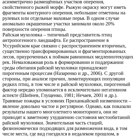
асимметрично размещённых участков оперения,
свойственного рыжей морфе. Рыжую окраску могут иметь
фрагменты контурного оперения, небольшие отметины на
рулевых или отдельные маховые перья. В одном случае
аномально окрашенные участки занимали около 20%
поверхности оперения птицы.
Райская мухоловка – типичный представитель птиц
антропогенного ландшафта. Ее распространение в
Уссурийском крае связано с распространением вторичных,
существенно трансформированных и фрагментированных
лесов, приуроченных к поймам равнинных медленнотекущих
рек. Немаловажная роль в формировании и поддержании
среды обитания райской мухоловки принадлежит
пирогенным процессам (Назаренко и др., 2006). С другой
стороны, при анализе причин, лимитирующих популяции
редких птиц, в том числе и райской мухоловки, пирогенный
фактор нередко упоминается в исключительно негативном
аспекте (Шибнев, Глущенко, 1981; Нечаев, 2001 и др.).
Травяные пожары в условиях Приханкайской низменности –
явление довольно частое и регулярное. Однако, как показали
результаты нашего многолетнего мониторинга, они не
приводят к заметному ухудшению состояния местообитаний
райской мухоловки. Значительная часть стаций,
физиономически подходящих для размножения вида, в том
числе места, где вид гнездился в недалеком прошлом, в