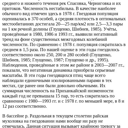
среднего и нижнего течения рек Спасовка, Черниговка и их
притоков. Численность нестабильна. В качестве наиболее
обычного вид отмечен здесь в 1978 г. Гнездовая популяция
оценивалась в 370 особей, а средняя плотность в оптимальных
местообитаниях достигала 20—25 пар/км2 или 2,5—3,3 пары
на 1 км речной долины (Глущенко, Шибнев, 1985). Учёты,
проведённые в 1980, 1986 и 1993 гг., выявили негативный
тренд на фоне существенных межгодовых колебаний
численности. По сравнению с 1978 г. популяция сократилась в
среднем в 1,5 раза. По нашей оценке в эти годы гнездилось
соответственно около 250, 200 и 280 особей (Глущенко,
Шибнев, 1985; Глущенко, 1987; Глущенко и др., 1995).
Наблюдения, проведённые в этом же районе в 2003—2007 гг.,
показали, что негативная динамика приобрела серьезные
масштабы. В эти годы гнездящихся птиц чаще всего
наблюдали единичными изолированными парами в тех
местах, где ранее они были довольно обычными. Их
суммарная численность на Приханкайской низменности
каждый год не превышала 15 пар, то есть сократилась по
сравнению с 1980—1993 гг. и с 1978 г. по меньшей мере, в 8 и
12 раз соответственно.
В бассейне р. Раздольная в текущем столетии райская
мухоловка на гнездовании нами вообще ни разу не
отмечалась. Данная ситуация вызывает крайнюю тревогу за