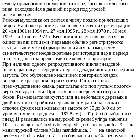
судьбу приморской популяции этого редкого экзотического
вида, находящейся в данный период под угрозой
исчезновения.
Райская мухоловка относится к числу поздно прилетающих
видов. Наиболее ранние даты первых весенних регистраций:
26 мая 1981 и 1994 гг., 27 мая 1995 г., 28 мая 1978 г., 30 мая
1993 г. и 1 июня 1973 г. Весенний пролёт совершается как
одиночными птицами (первыми обычно регистрируются
самцы), так и уже сформировавшимися парами, о чем
свидетельствуют неоднократные регистрации пар в период
пролета далеко за пределами гнездовых территорий.
При наличии одного репродуктивного цикла гнездовой
период растянут с середины первой декады июня до середины
августа. Это обусловлено наличием повторных кладок
вследствие разорения первых гнезд. Гнездо строит
преимущественно самка, располагая его под густым пологом
верхнего яруса леса. При этом оно совершенно открыто с
боков. Размещается на кустах или на небольших деревьях в
двойном или в тройном вертикальном развилке тонких
стволов (сухих или живых) на высоте от 85 до 340 см от
уровня земли, в среднем — 187,8 см (n=65). Из 65 найденных
гнёзд 11 размещались на амурской сирени Syringa amurensis,
10 — на лещинах Corylus heterophylla, и C. mandshurica, 9 — на
маньчжурской яблоне Malus mandshurica, 8 — на азиатской
черёмухе Padus asiatica, 7 — на боярышниках Crataegus spp., по