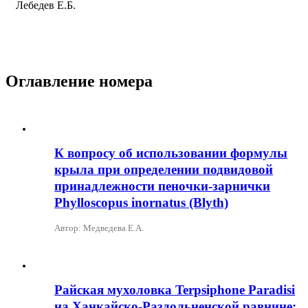
Лебедев Е.Б.
Оглавление номера
К вопросу об использовании формулы
крыла при определении подвидовой
принадлежности пеночки-зарнички
Phylloscopus inornatus (Blyth)
Автор: Медведева Е.А.
Райская мухоловка Terpsiphone Paradisi
на Ханкайско-Раздольненской равнине: