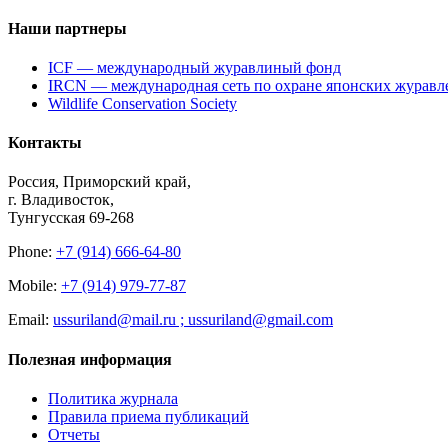
Наши партнеры
ICF — международный журавлиный фонд
IRCN — международная сеть по охране японских журавл
Wildlife Conservation Society
Контакты
Россия, Приморский край,
г. Владивосток,
Тунгусская 69-268
Phone:
+7 (914) 666-64-80
Mobile:
+7 (914) 979-77-87
Email:
ussuriland@mail.ru ; ussuriland@gmail.com
Полезная информация
Политика журнала
Правила приема публикаций
Отчеты