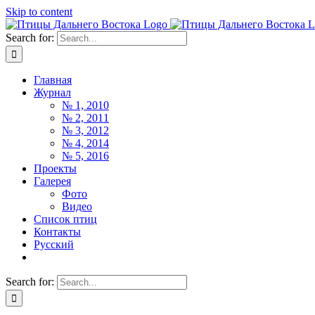
Skip to content
Search for:
Главная
Журнал
№ 1, 2010
№ 2, 2011
№ 3, 2012
№ 4, 2014
№ 5, 2016
Проекты
Галерея
Фото
Видео
Список птиц
Контакты
Русский
Search for: