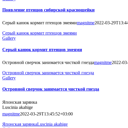
Появление птенцов сибирской красношейки
Серый канюк кормит птенцов змеями
magnitme
2022-03-29T13:4
Серый канюк кормит птенцов змеями
Gallery
Серый канюк кормит птенцов змеями
Островной сверчок занимается чисткой гнезда
magnitme
2022-03
Островной сверчок занимается чисткой гнезда
Gallery
Островной сверчок занимается чисткой гнезда
Японская зарянка
Luscinia akahige
magnitme
2022-03-29T13:45:52+03:00
Японская зарянкаLuscinia akahige