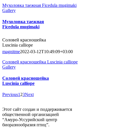
Мухоловка таежная Ficedula mugimaki
Gallery
Мухоловка таежная
Ficedula mugimaki
Соловей красношейка
Luscinia calliope
magnitme
2022-03-12T10:49:09+03:00
Соловей красношейка Luscinia calliope
Gallery
Соловей красношейка
Luscinia calliope
Previous
1
2
3
Next
Этот сайт создан и поддерживается
общественной организацией
“Амуро-Уссурийский центр
биоразнообразия птиц”.