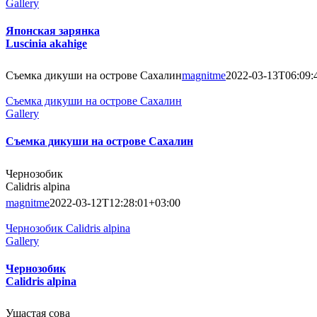
Gallery
Японская зарянка
Luscinia akahige
Съемка дикуши на острове Сахалин
magnitme
2022-03-13T06:09:
Съемка дикуши на острове Сахалин
Gallery
Съемка дикуши на острове Сахалин
Чернозобик
Calidris alpina
magnitme
2022-03-12T12:28:01+03:00
Чернозобик Calidris alpina
Gallery
Чернозобик
Calidris alpina
Ушастая сова