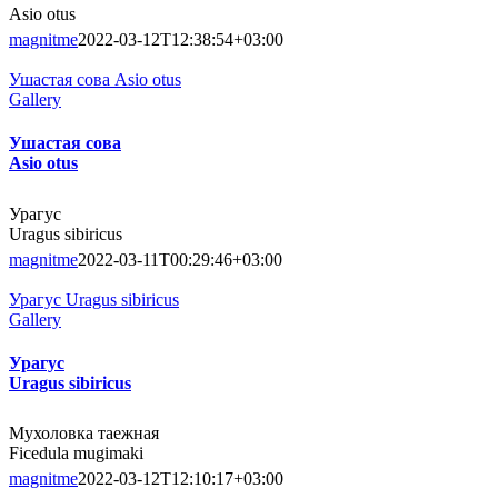
Asio otus
magnitme
2022-03-12T12:38:54+03:00
Ушастая сова Asio otus
Gallery
Ушастая сова
Asio otus
Урагус
Uragus sibiricus
magnitme
2022-03-11T00:29:46+03:00
Урагус Uragus sibiricus
Gallery
Урагус
Uragus sibiricus
Мухоловка таежная
Ficedula mugimaki
magnitme
2022-03-12T12:10:17+03:00