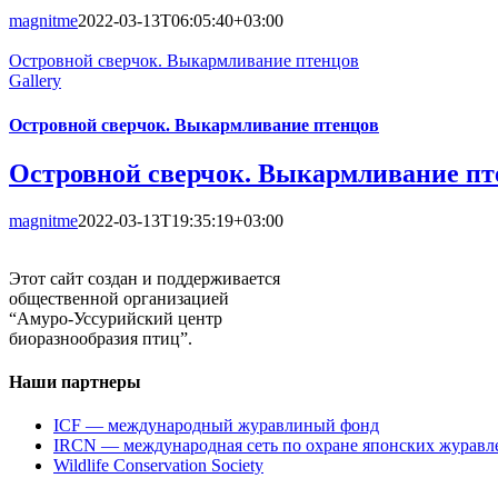
magnitme
2022-03-13T06:05:40+03:00
Островной сверчок. Выкармливание птенцов
Gallery
Островной сверчок. Выкармливание птенцов
Островной сверчок. Выкармливание пт
magnitme
2022-03-13T19:35:19+03:00
Этот сайт создан и поддерживается
общественной организацией
“Амуро-Уссурийский центр
биоразнообразия птиц”.
Наши партнеры
ICF — международный журавлиный фонд
IRCN — международная сеть по охране японских журавл
Wildlife Conservation Society