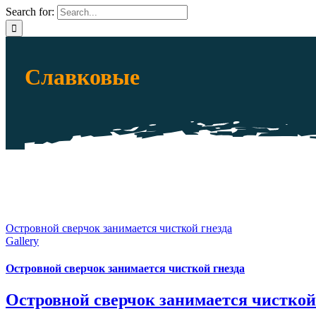
Search for:
Славковые
Островной сверчок занимается чисткой гнезда
Gallery
Островной сверчок занимается чисткой гнезда
Островной сверчок занимается чисткой