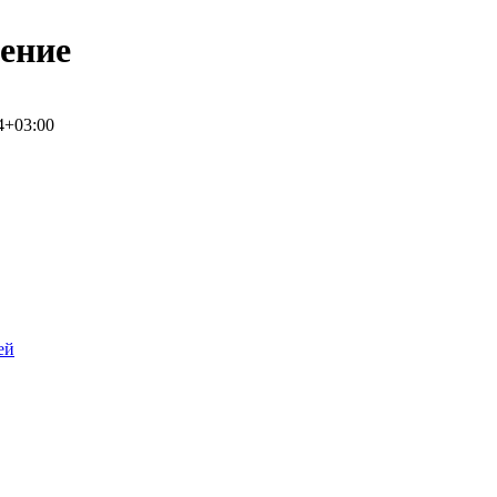
ение
4+03:00
ей