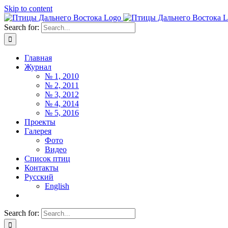
Skip to content
Search for:
Главная
Журнал
№ 1, 2010
№ 2, 2011
№ 3, 2012
№ 4, 2014
№ 5, 2016
Проекты
Галерея
Фото
Видео
Список птиц
Контакты
Русский
English
Search for: