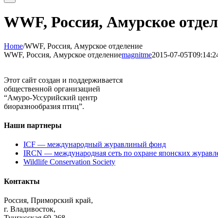
WWF, Россия, Амурское отдел
Home
/
WWF, Россия, Амурское отделение
WWF, Россия, Амурское отделение
magnitme
2015-07-05T09:14:2
Этот сайт создан и поддерживается
общественной организацией
“Амуро-Уссурийский центр
биоразнообразия птиц”.
Наши партнеры
ICF — международный журавлиный фонд
IRCN — международная сеть по охране японских журавл
Wildlife Conservation Society
Контакты
Россия, Приморский край,
г. Владивосток,
Тунгусская 69-268