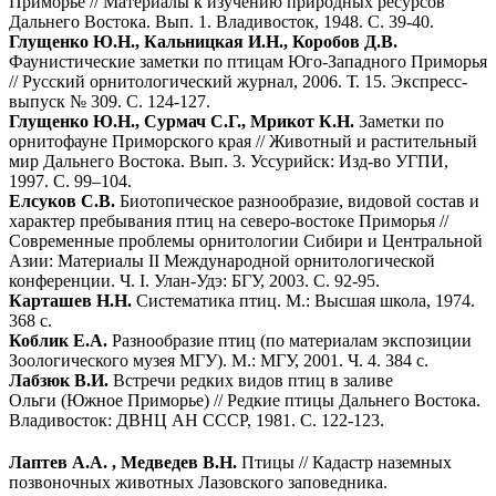
Приморье // Материалы к изучению природных ресурсов
Дальнего Востока. Вып. 1. Владивосток, 1948. С. 39-40.
Глущенко Ю.Н., Кальницкая И.Н., Коробов Д.В.
Фаунистические заметки по птицам Юго-Западного Приморья
// Русский орнитологический журнал, 2006. Т. 15. Экспресс-
выпуск № 309. С. 124-127.
Глущенко Ю.Н., Сурмач С.Г., Мрикот К.Н.
Заметки по
орнитофауне Приморского края // Животный и растительный
мир Дальнего Востока. Вып. 3. Уссурийск: Изд-во УГПИ,
1997. С. 99–104.
Елсуков С.В.
Биотопическое разнообразие, видовой состав и
характер пребывания птиц на северо-востоке Приморья //
Современные проблемы орнитологии Сибири и Центральной
Азии: Материалы II Международной орнитологической
конференции. Ч. I. Улан-Удэ: БГУ, 2003. С. 92-95.
Карташев Н.Н.
Систематика птиц. М.: Высшая школа, 1974.
368 с.
Коблик Е.А.
Разнообразие птиц (по материалам экспозиции
Зоологического музея МГУ). М.: МГУ, 2001. Ч. 4. 384 с.
Лабзюк В.И.
Встречи редких видов птиц в заливе
Ольги (Южное Приморье) // Редкие птицы Дальнего Востока.
Владивосток: ДВНЦ АН СССР, 1981. С. 122-123.
Лаптев А.А. , Медведев В.Н.
Птицы // Кадастр наземных
позвоночных животных Лазовского заповедника.