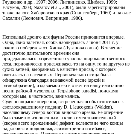
Глущенко и др., 1997; 2006; Литвиненко, Шибаев, 1999;
Елсуков, 2003; Nazarov et al., 2001), были зарегистрированы
также на юге Хабаровского края (Спангенберг, 1960) и на о-ве
Сахалин (Леонович, Вепринцев, 1986).
Пепельный дронго для фауны России приводится впервые.
Одна, явно залётная, особь наблюдалась 7 июня 2011 г. у
южного побережья оз. Ханка (Лузанова сопка). В течение
достаточно длительного времени она
придерживалась разреженного участка широколиственного
леса, периодически присаживаясь то на одну, то на другую из
сухих ветвей, выбранных в качестве присад, с которых
охотилась на насекомых. Первоначально птица была
обнаружена благодаря незнакомой песне (яркой и
разнообразной), издаваемой ею в ответ на нашу имитацию
песни райской мухоловки Terpsiphone paradisi, поисками
которой мы, в частности, занимались.
Судя по окраске оперения, встреченная особь относилась к
светлоокрашенному подвиду D. l. leucogenis (Walden),
населяющему северо-восток видового ареала. Её оперение
было заметно изношенным, а клюв имел значительный
(скорее всего врождённый) дефект, вследствие чего концы
надклювья и подклювья, асимметрично изгибаясь,
перекрещивались. Несмотря на этот недостаток птица