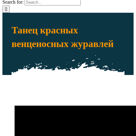
Search for:
Танец красных
венценосных журавлей