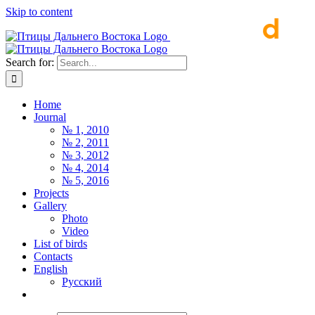
Skip to content
Search for:
Home
Journal
№ 1, 2010
№ 2, 2011
№ 3, 2012
№ 4, 2014
№ 5, 2016
Projects
Gallery
Photo
Video
List of birds
Contacts
English
Русский