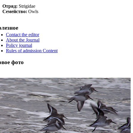
Отряд:
Strigidae
Семейство:
Owls
олезное
Contact the editor
About the Journal
Policy journal
Rules of admission Content
вое фото